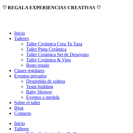
Ir
♡ REGALA EXPERIENCIAS CREATIVAS ♡
al
contenido
Inicio
Talleres
Taller Cerámica Crea Tu Taza
Taller Pinta Cerámica
Taller Cerámica Set de Desayuno
Taller Cerámica & Vino
Bono regalo
Clases regulares
Eventos privados
Despedida de soltera
Team building
Baby Shower
Eventos a medida
Sobre el taller
Blog
Contacto
Inicio
Talleres