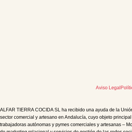
Aviso Legal
Polít
ALFAR TIERRA COCIDA SL
ha recibido una ayuda de la Unió
sector comercial y artesano en Andalucía, cuyo objeto principal
trabajadoras autónomas y pymes comerciales y artesanas – M
de marketing relacional
y s
ervicios de gestión de las redes soc