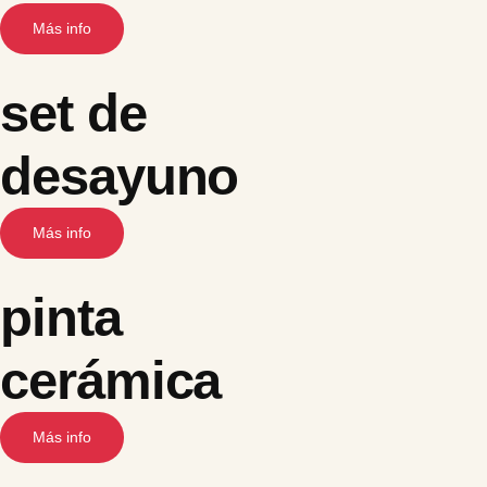
Más info
set de
desayuno
Más info
pinta
cerámica
Más info