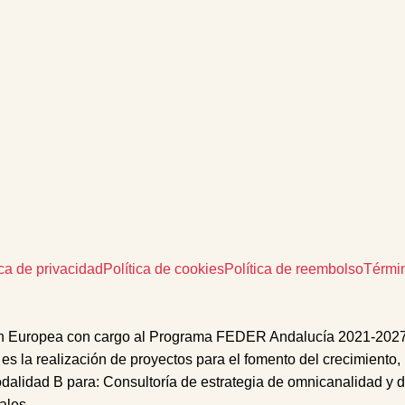
ica de privacidad
Política de cookies
Política de reembolso
Térmi
n Europea con cargo al Programa FEDER Andalucía 2021-2027 des
 es la realización de proyectos para el fomento del crecimiento,
odalidad B
para:
Consultoría
de
estrategia de omnicanalidad
y d
iales
.