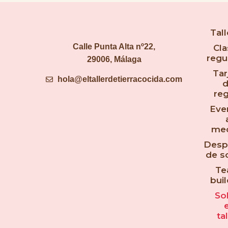
Tall
Calle Punta Alta nº22,
Cla
regu
29006, Málaga
Tar
hola@eltallerdetierracocida.com
d
reg
Eve
med
Desp
de so
Te
buil
So
e
tal