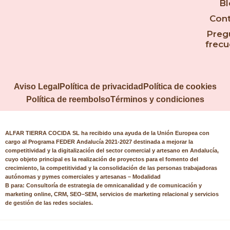
Bl
Cont
Preg
frecu
Aviso Legal
Política de privacidad
Política de cookies
Política de reembolso
Términos y condiciones
ALFAR TIERRA COCIDA SL
ha recibido una ayuda de la Unión Europea con
cargo al Programa FEDER Andalucía 2021-2027 destinada a mejorar la
competitividad y la digitalización del sector comercial y artesano en Andalucía,
cuyo objeto principal es la realización de proyectos para el fomento del
crecimiento, la competitividad y la consolidación de las personas trabajadoras
autónomas y pymes comerciales y artesanas – Modalidad
B
para:
Consultoría
de
estrategia de omnicanalidad
y de comunicación y
marketing online,
CRM
,
SEO
–
SEM
, s
ervicios de marketing relacional
y s
ervicios
de gestión de las redes sociales
.