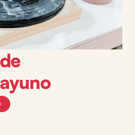
 de
sayuno
o