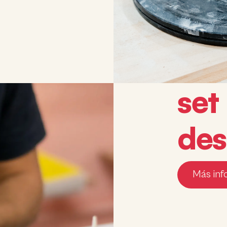
set
de
Más inf