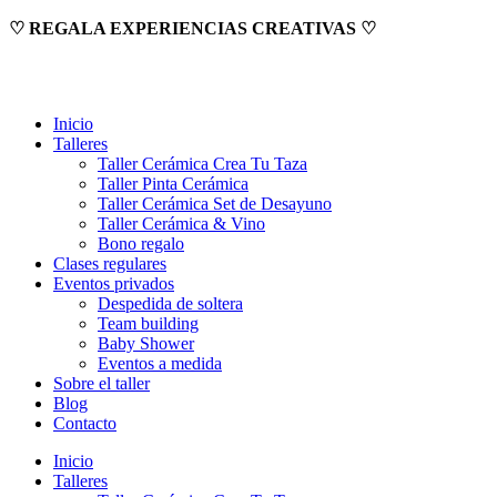
Ir
♡ REGALA EXPERIENCIAS CREATIVAS ♡
al
contenido
Inicio
Talleres
Taller Cerámica Crea Tu Taza
Taller Pinta Cerámica
Taller Cerámica Set de Desayuno
Taller Cerámica & Vino
Bono regalo
Clases regulares
Eventos privados
Despedida de soltera
Team building
Baby Shower
Eventos a medida
Sobre el taller
Blog
Contacto
Inicio
Talleres