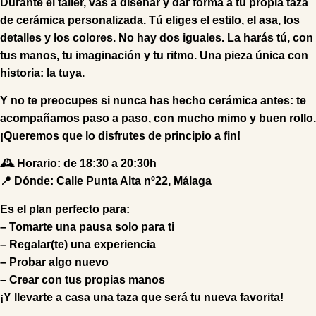
Durante el taller, vas a diseñar y dar forma a tu propia
taza
de cerámica personalizada
. Tú eliges el estilo, el asa, los
detalles y los colores. No hay dos iguales. La harás tú, con
tus manos, tu imaginación y tu ritmo. Una pieza única con
historia:
la tuya
.
Y no te preocupes si nunca has hecho cerámica antes:
te
acompañamos paso a paso
, con mucho mimo y buen rollo.
¡Queremos que lo disfrutes de principio a fin!
🕰
Horario:
de 18:30 a 20:30h
📍
Dónde:
Calle Punta Alta nº22, Málaga
Es el plan perfecto para:
– Tomarte una pausa solo para ti
– Regalar(te) una experiencia
– Probar algo nuevo
– Crear con tus propias manos
¡Y llevarte a casa una taza que será tu nueva favorita!