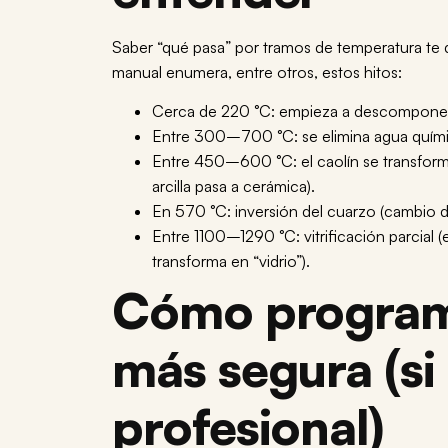
Saber “qué pasa” por tramos de temperatura te d
manual enumera, entre otros, estos hitos:
Cerca de
220 °C
: empieza a descomponerse
Entre
300–700 °C
: se elimina agua quí
Entre
450–600 °C
: el caolín se transfor
arcilla pasa a cerámica).
En
570 °C
: inversión del cuarzo (cambio 
Entre
1100–1290 °C
: vitrificación parcia
transforma en “vidrio”).
Cómo program
más segura (si
profesional)