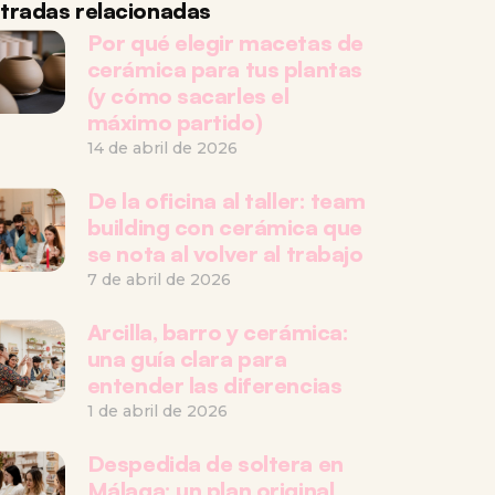
tradas relacionadas
Por qué elegir macetas de
cerámica para tus plantas
(y cómo sacarles el
máximo partido)
14 de abril de 2026
De la oficina al taller: team
building con cerámica que
se nota al volver al trabajo
7 de abril de 2026
Arcilla, barro y cerámica:
una guía clara para
entender las diferencias
1 de abril de 2026
Despedida de soltera en
Málaga: un plan original