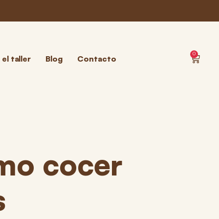
0
el taller
Blog
Contacto
ómo cocer
s