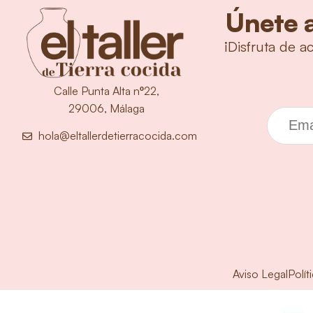
Únete a
¡Disfruta de a
Calle Punta Alta nº22,
29006, Málaga
Correo
hola@eltallerdetierracocida.com
Aviso Legal
Polít