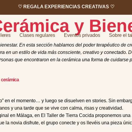
♡ REGALA EXPERIENCIAS CREATIVAS ♡
erámica y Bien
lleres
Clases regulares
Eventos privados
Sobre el ta
ienestar. En esta sección hablamos del poder terapéutico de c
gra en un estilo de vida más consciente, creativo y conectado. 
ersonas que encontraron en la cerámica una forma de cuidarse po
n cerámica
” en el momento… y luego se disuelven en stories. Sin embargo
nos y una tarde que se vive con calma, risas y creatividad.
inal en Málaga, en El Taller de Tierra Cocida proponemos una alt
la novia disfrute, el grupo conecte y os llevéis una pieza úni