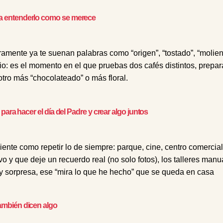
ra entenderlo como se merece
amente ya te suenan palabras como “origen”, “tostado”, “molie
o: es el momento en el que pruebas dos cafés distintos, prepara
otro más “chocolateado” o más floral.
 para hacer el día del Padre y crear algo juntos
iente como repetir lo de siempre: parque, cine, centro comerci
vo y que deje un recuerdo real (no solo fotos), los talleres manu
y sorpresa, ese “mira lo que he hecho” que se queda en casa
también dicen algo